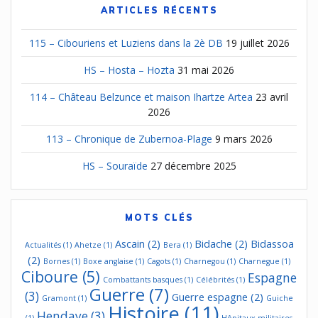
ARTICLES RÉCENTS
115 – Cibouriens et Luziens dans la 2è DB
19 juillet 2026
HS – Hosta – Hozta
31 mai 2026
114 – Château Belzunce et maison Ihartze Artea
23 avril
2026
113 – Chronique de Zubernoa-Plage
9 mars 2026
HS – Souraïde
27 décembre 2025
MOTS CLÉS
Ascain
(2)
Bidache
(2)
Bidassoa
Actualités
(1)
Ahetze
(1)
Bera
(1)
(2)
Bornes
(1)
Boxe anglaise
(1)
Cagots
(1)
Charnegou
(1)
Charnegue
(1)
Ciboure
(5)
Espagne
Combattants basques
(1)
Célébrités
(1)
Guerre
(7)
(3)
Guerre espagne
(2)
Gramont
(1)
Guiche
Histoire
(11)
Hendaye
(3)
(1)
Hôpitaux militaires