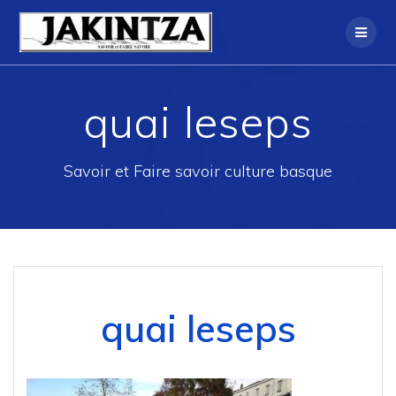
Skip
to
content
quai leseps
Savoir et Faire savoir culture basque
quai leseps