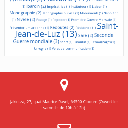
Ibardin
(2)
(1)
Impératrice
(1)
Instituteur
(1)
Liaison
(1)
Monographie
(2)
Monographie ou ville
(1)
Monuments
(1)
Napoléon
Nivelle
(2)
(1)
Passage
(1)
Pepeder
(1)
Première Guerre Monsiale
(1)
Saint-
Redoutes
(2)
Préventorium arbonne
(1)
Résistance
(1)
Jean-de-Luz
(13)
Seconde
Sare
(2)
Guerre mondiale
(3)
sport
(1)
Tumulus
(1)
Témoignages
(1)
Urrugne
(1)
Voies de communication
(1)
Jakintza, 27, quai Maurice Ravel, 64500 Ciboure (Ouvert les
samedis de 10h à 12h)