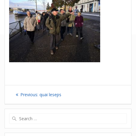
Navigation
Previous
Previous:
quai leseps
de
post:
l’article
Search
for: