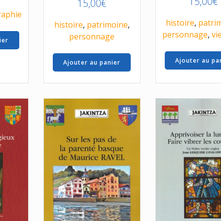
15,00
€
15,00
€
aphie
histoire
,
patri
histoire
,
patrimoine
,
personnage
,
vi
personnage
ier
Ajouter au pa
Ajouter au panier