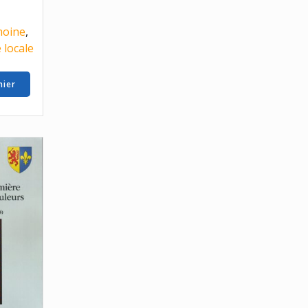
moine
,
e locale
nier