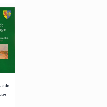
ue de
lage