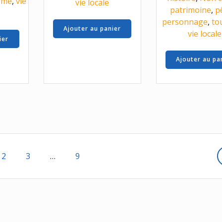
sme
,
vie
vie locale
patrimoine
,
p
personnage
,
to
Ajouter au panier
vie locale
ier
Ajouter au pa
Page
Page
Page
2
3
…
9