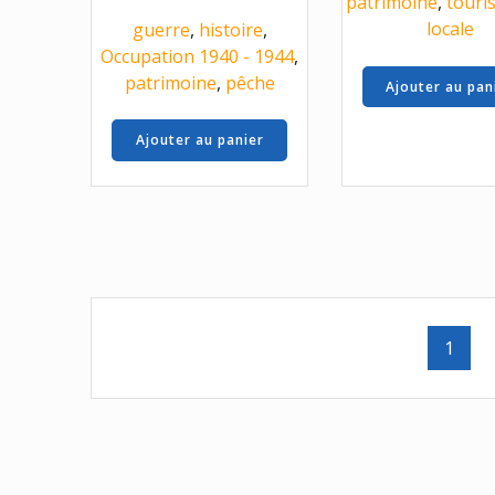
patrimoine
,
touri
locale
guerre
,
histoire
,
Occupation 1940 - 1944
,
patrimoine
,
pêche
Ajouter au pan
Ajouter au panier
Posts
Page
1
navigation