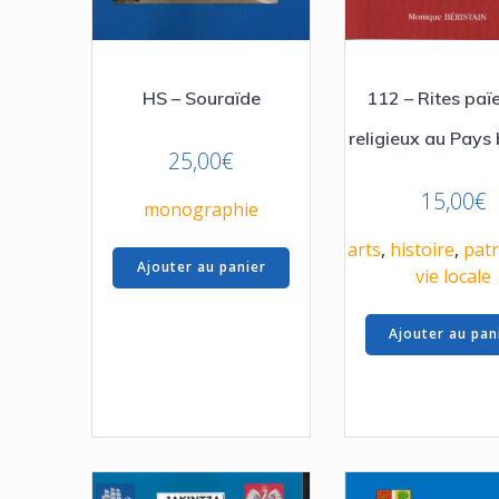
HS – Souraïde
112 – Rites paï
religieux au Pays
25,00
€
15,00
€
monographie
arts
,
histoire
,
pat
Ajouter au panier
vie locale
Ajouter au pan