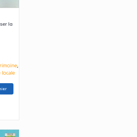
ser la
rimoine
,
e locale
nier