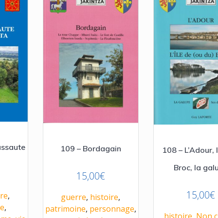
ussaute
109 – Bordagain
108 – L’Adour, l
Broc, la gal
15,00
€
15,00
€
ire
,
guerre
,
histoire
,
e
,
patrimoine
,
personnage
,
histoire
,
Non c