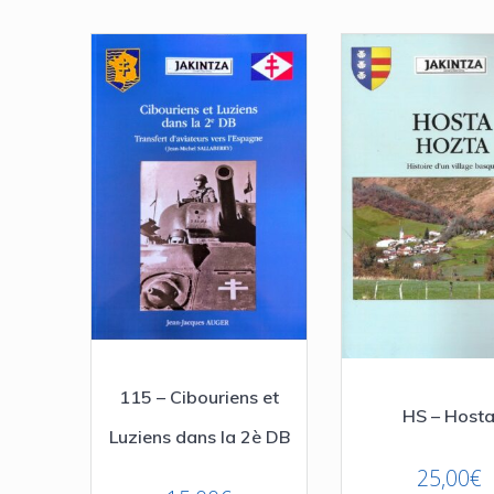
du
plus
récent
au
plus
ancien
115 – Cibouriens et
HS – Host
Luziens dans la 2è DB
25,00
€