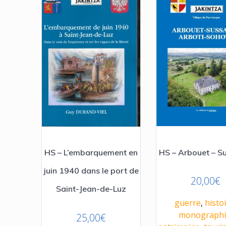
HS – Arbouet – S
HS – L’embarquement en
juin 1940 dans le port de
20,00
€
Saint-Jean-de-Luz
guerre
,
histo
monographi
25,00
€