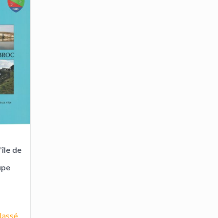
’île de
upe
lassé
,