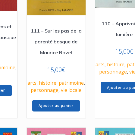
110 – Apprivoi
ens et
111 – Sur les pas de la
lumière
 basque
parenté basque de
15,00
€
Maurice Ravel
arts
,
histoire
,
pat
rimoine
,
15,00
€
personnage
,
vi
arts
,
histoire
,
patrimoine
,
Ajouter au pa
personnage
,
vie locale
ier
Ajouter au panier