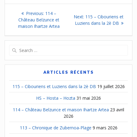
Navigation
Previous
Previous:
114 –
Next
Next:
115 – Cibouriens et
de
post:
Château Belzunce et
post:
Luziens dans la 2è DB
maison Ihartze Artea
l’article
Search
for:
ARTICLES RÉCENTS
115 – Cibouriens et Luziens dans la 2è DB
19 juillet 2026
HS – Hosta – Hozta
31 mai 2026
114 – Château Belzunce et maison Ihartze Artea
23 avril
2026
113 – Chronique de Zubernoa-Plage
9 mars 2026