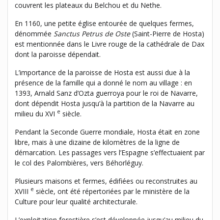
couvrent les plateaux du Belchou et du Nethe.
En 1160, une petite église entourée de quelques fermes,
dénommée
Sanctus Petrus de Oste
(Saint-Pierre de Hosta)
est mentionnée dans le Livre rouge de la cathédrale de Dax
dont la paroisse dépendait.
L’importance de la paroisse de Hosta est aussi due à la
présence de la famille qui a donné le nom au village : en
1393, Arnald Sanz d’Ozta guerroya pour le roi de Navarre,
dont dépendit Hosta jusqu’à la partition de la Navarre au
e
milieu du XVI
siècle.
Pendant la Seconde Guerre mondiale, Hosta était en zone
libre, mais à une dizaine de kilomètres de la ligne de
démarcation. Les passages vers l’Espagne s’effectuaient par
le col des Palombières, vers Béhorléguy.
Plusieurs maisons et fermes, édifiées ou reconstruites au
e
XVIII
siècle, ont été répertoriées par le ministère de la
Culture pour leur qualité architecturale.
L’exploitation forestière s’est développée jusqu’au milieu du