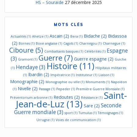
HS – Souraïde
27 décembre 2025
MOTS CLÉS
Ascain
(2)
Bidache
(2)
Bidassoa
Actualités
(1)
Ahetze
(1)
Bera
(1)
(2)
Bornes
(1)
Boxe anglaise
(1)
Cagots
(1)
Charnegou
(1)
Charnegue
(1)
Ciboure
(5)
Espagne
Combattants basques
(1)
Célébrités
(1)
Guerre
(7)
(3)
Guerre espagne
(2)
Gramont
(1)
Guiche
Histoire
(11)
Hendaye
(3)
(1)
Hôpitaux militaires
Ibardin
(2)
(1)
Impératrice
(1)
Instituteur
(1)
Liaison
(1)
Monographie
(2)
Monographie ou ville
(1)
Monuments
(1)
Napoléon
Nivelle
(2)
(1)
Passage
(1)
Pepeder
(1)
Première Guerre Monsiale
(1)
Saint-
Redoutes
(2)
Préventorium arbonne
(1)
Résistance
(1)
Jean-de-Luz
(13)
Seconde
Sare
(2)
Guerre mondiale
(3)
sport
(1)
Tumulus
(1)
Témoignages
(1)
Urrugne
(1)
Voies de communication
(1)