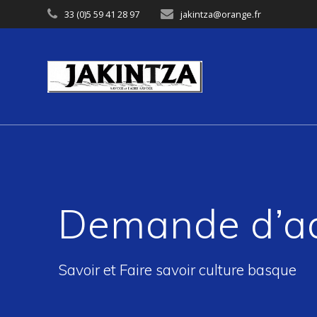
Skip
33 (0)5 59 41 28 97
jakintza@orange.fr
to
content
Demande d’a
Savoir et Faire savoir culture basque