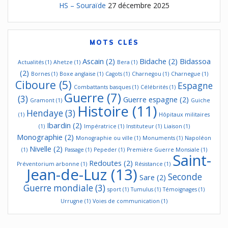
HS – Souraïde
27 décembre 2025
MOTS CLÉS
Ascain
(2)
Bidache
(2)
Bidassoa
Actualités
(1)
Ahetze
(1)
Bera
(1)
(2)
Bornes
(1)
Boxe anglaise
(1)
Cagots
(1)
Charnegou
(1)
Charnegue
(1)
Ciboure
(5)
Espagne
Combattants basques
(1)
Célébrités
(1)
Guerre
(7)
(3)
Guerre espagne
(2)
Gramont
(1)
Guiche
Histoire
(11)
Hendaye
(3)
(1)
Hôpitaux militaires
Ibardin
(2)
(1)
Impératrice
(1)
Instituteur
(1)
Liaison
(1)
Monographie
(2)
Monographie ou ville
(1)
Monuments
(1)
Napoléon
Nivelle
(2)
(1)
Passage
(1)
Pepeder
(1)
Première Guerre Monsiale
(1)
Saint-
Redoutes
(2)
Préventorium arbonne
(1)
Résistance
(1)
Jean-de-Luz
(13)
Seconde
Sare
(2)
Guerre mondiale
(3)
sport
(1)
Tumulus
(1)
Témoignages
(1)
Urrugne
(1)
Voies de communication
(1)