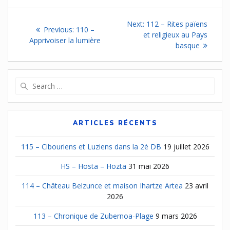
Navigation
Next
Next:
112 – Rites païens
Previous
Previous:
110 –
de
post:
et religieux au Pays
post:
Apprivoiser la lumière
basque
l’article
Search
for:
ARTICLES RÉCENTS
115 – Cibouriens et Luziens dans la 2è DB
19 juillet 2026
HS – Hosta – Hozta
31 mai 2026
114 – Château Belzunce et maison Ihartze Artea
23 avril
2026
113 – Chronique de Zubernoa-Plage
9 mars 2026