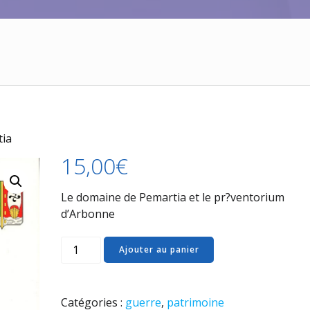
tia
15,00
€
Le domaine de Pemartia et le pr?ventorium
d’Arbonne
quantité
Ajouter au panier
de
67
Le
Catégories :
guerre
,
patrimoine