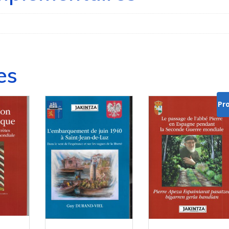
es
Pr