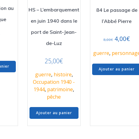
ion au
HS – L’embarquement
84 Le passage de
que
en juin 1940 dans le
l’Abbé Pierre
port de Saint-Jean-
€
Le
Le
4,00
€
8,00
€
de-Luz
prix
pri
initial
act
guerre
,
personnag
était :
est 
25,00
€
anier
8,00€.
4,0
Ajouter au panier
guerre
,
histoire
,
Occupation 1940 -
1944
,
patrimoine
,
pêche
Ajouter au panier