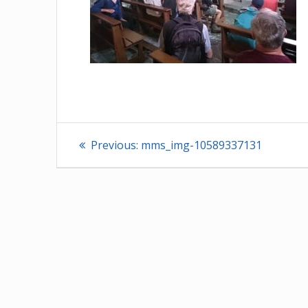
Navigation
Previous
Previous:
mms_img-10589337131
post:
de
l’article