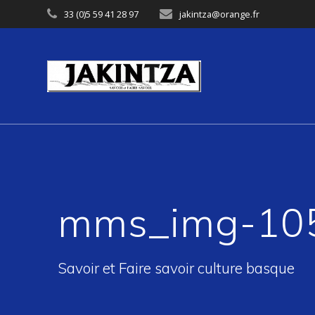
Skip
33 (0)5 59 41 28 97
jakintza@orange.fr
to
content
mms_img-10
Savoir et Faire savoir culture basque