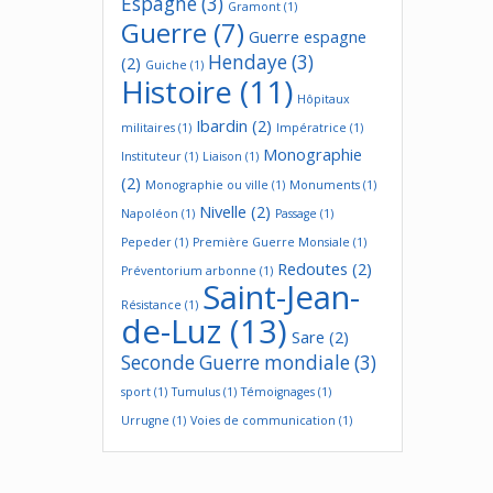
Espagne
(3)
Gramont
(1)
Guerre
(7)
Guerre espagne
Hendaye
(3)
(2)
Guiche
(1)
Histoire
(11)
Hôpitaux
Ibardin
(2)
militaires
(1)
Impératrice
(1)
Monographie
Instituteur
(1)
Liaison
(1)
(2)
Monographie ou ville
(1)
Monuments
(1)
Nivelle
(2)
Napoléon
(1)
Passage
(1)
Pepeder
(1)
Première Guerre Monsiale
(1)
Redoutes
(2)
Préventorium arbonne
(1)
Saint-Jean-
Résistance
(1)
de-Luz
(13)
Sare
(2)
Seconde Guerre mondiale
(3)
sport
(1)
Tumulus
(1)
Témoignages
(1)
Urrugne
(1)
Voies de communication
(1)