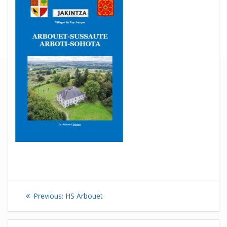
Navigation
Previous
Previous:
HS Arbouet
de
post: