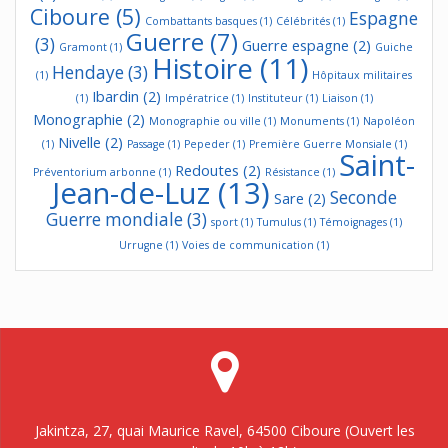
Ciboure
(5)
Espagne
Combattants basques
(1)
Célébrités
(1)
Guerre
(7)
(3)
Guerre espagne
(2)
Gramont
(1)
Guiche
Histoire
(11)
Hendaye
(3)
(1)
Hôpitaux militaires
Ibardin
(2)
(1)
Impératrice
(1)
Instituteur
(1)
Liaison
(1)
Monographie
(2)
Monographie ou ville
(1)
Monuments
(1)
Napoléon
Nivelle
(2)
(1)
Passage
(1)
Pepeder
(1)
Première Guerre Monsiale
(1)
Saint-
Redoutes
(2)
Préventorium arbonne
(1)
Résistance
(1)
Jean-de-Luz
(13)
Seconde
Sare
(2)
Guerre mondiale
(3)
sport
(1)
Tumulus
(1)
Témoignages
(1)
Urrugne
(1)
Voies de communication
(1)
Jakintza, 27, quai Maurice Ravel, 64500 Ciboure (Ouvert les