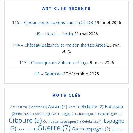
ARTICLES RÉCENTS
115 – Cibouriens et Luziens dans la 2è DB
19 juillet 2026
HS – Hosta – Hozta
31 mai 2026
114 – Château Belzunce et maison Ihartze Artea
23 avril
2026
113 – Chronique de Zubernoa-Plage
9 mars 2026
HS – Souraïde
27 décembre 2025
MOTS CLÉS
Ascain
(2)
Bidache
(2)
Bidassoa
Actualités
(1)
Ahetze
(1)
Bera
(1)
(2)
Bornes
(1)
Boxe anglaise
(1)
Cagots
(1)
Charnegou
(1)
Charnegue
(1)
Ciboure
(5)
Espagne
Combattants basques
(1)
Célébrités
(1)
Guerre
(7)
(3)
Guerre espagne
(2)
Gramont
(1)
Guiche