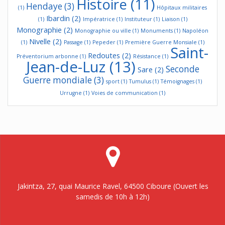
Histoire
(11)
Hendaye
(3)
(1)
Hôpitaux militaires
Ibardin
(2)
(1)
Impératrice
(1)
Instituteur
(1)
Liaison
(1)
Monographie
(2)
Monographie ou ville
(1)
Monuments
(1)
Napoléon
Nivelle
(2)
(1)
Passage
(1)
Pepeder
(1)
Première Guerre Monsiale
(1)
Saint-
Redoutes
(2)
Préventorium arbonne
(1)
Résistance
(1)
Jean-de-Luz
(13)
Seconde
Sare
(2)
Guerre mondiale
(3)
sport
(1)
Tumulus
(1)
Témoignages
(1)
Urrugne
(1)
Voies de communication
(1)
Jakintza, 27, quai Maurice Ravel, 64500 Ciboure (Ouvert les
samedis de 10h à 12h)