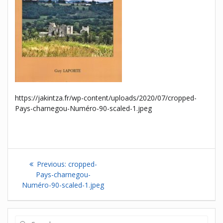
https://jakintza.fr/wp-content/uploads/2020/07/cropped-
Pays-charnegou-Numéro-90-scaled-1.jpeg
Navigation
Previous
Previous:
cropped-
de
post:
Pays-charnegou-
Numéro-90-scaled-1.jpeg
l’article
Search