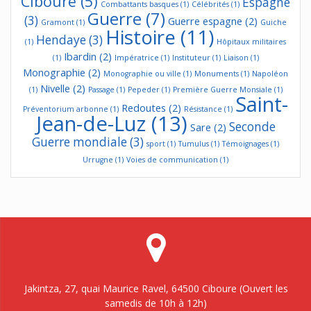
Ciboure
(5)
Espagne
Combattants basques
(1)
Célébrités
(1)
Guerre
(7)
(3)
Guerre espagne
(2)
Gramont
(1)
Guiche
Histoire
(11)
Hendaye
(3)
(1)
Hôpitaux militaires
Ibardin
(2)
(1)
Impératrice
(1)
Instituteur
(1)
Liaison
(1)
Monographie
(2)
Monographie ou ville
(1)
Monuments
(1)
Napoléon
Nivelle
(2)
(1)
Passage
(1)
Pepeder
(1)
Première Guerre Monsiale
(1)
Saint-
Redoutes
(2)
Préventorium arbonne
(1)
Résistance
(1)
Jean-de-Luz
(13)
Seconde
Sare
(2)
Guerre mondiale
(3)
sport
(1)
Tumulus
(1)
Témoignages
(1)
Urrugne
(1)
Voies de communication
(1)
Jakintza, 27, quai Maurice Ravel, 64500 Ciboure (Ouvert les
samedis de 10h à 12h)