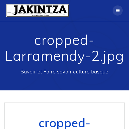
Skip
to
content
cropped-
Larramendy-2.jpg
Savoir et Faire savoir culture basque
cropped-