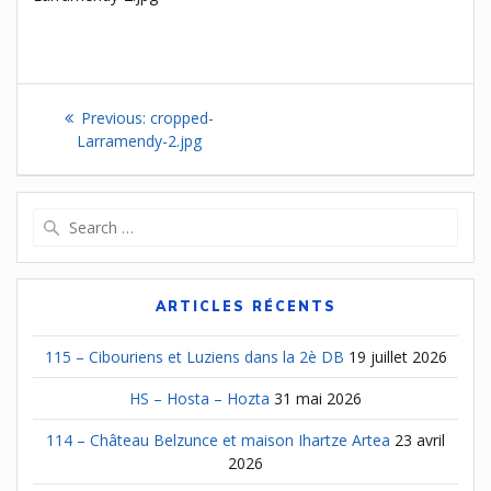
Navigation
Previous
Previous:
cropped-
de
post:
Larramendy-2.jpg
l’article
Search
for:
ARTICLES RÉCENTS
115 – Cibouriens et Luziens dans la 2è DB
19 juillet 2026
HS – Hosta – Hozta
31 mai 2026
114 – Château Belzunce et maison Ihartze Artea
23 avril
2026