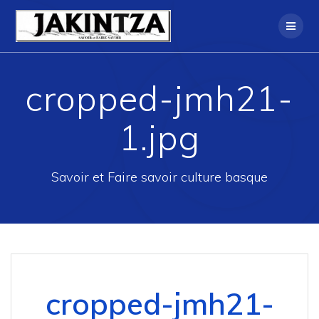
Skip
to
content
cropped-jmh21-
1.jpg
Savoir et Faire savoir culture basque
cropped-jmh21-