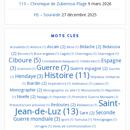
113 – Chronique de Zubernoa-Plage
9 mars 2026
HS – Souraïde
27 décembre 2025
MOTS CLÉS
Ascain
(2)
Bidache
(2)
Bidassoa
Actualités
(1)
Ahetze
(1)
Bera
(1)
(2)
Bornes
(1)
Boxe anglaise
(1)
Cagots
(1)
Charnegou
(1)
Charnegue
(1)
Ciboure
(5)
Espagne
Combattants basques
(1)
Célébrités
(1)
Guerre
(7)
(3)
Guerre espagne
(2)
Gramont
(1)
Guiche
Histoire
(11)
Hendaye
(3)
(1)
Hôpitaux militaires
Ibardin
(2)
(1)
Impératrice
(1)
Instituteur
(1)
Liaison
(1)
Monographie
(2)
Monographie ou ville
(1)
Monuments
(1)
Napoléon
Nivelle
(2)
(1)
Passage
(1)
Pepeder
(1)
Première Guerre Monsiale
(1)
Saint-
Redoutes
(2)
Préventorium arbonne
(1)
Résistance
(1)
Jean-de-Luz
(13)
Seconde
Sare
(2)
Guerre mondiale
(3)
sport
(1)
Tumulus
(1)
Témoignages
(1)
Urrugne
(1)
Voies de communication
(1)