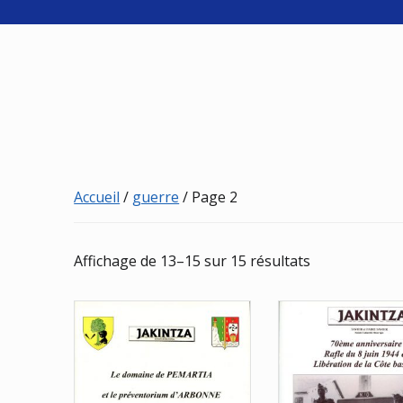
Accueil
/
guerre
/ Page 2
Trié
Affichage de 13–15 sur 15 résultats
du
plus
récent
au
plus
ancien