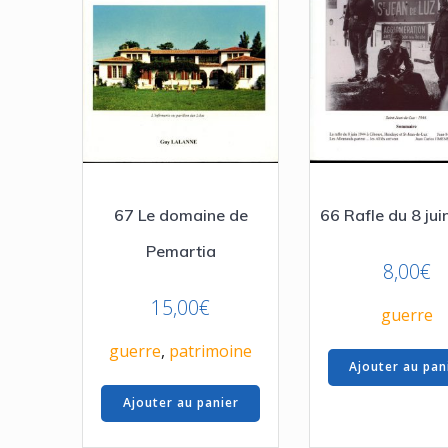
67 Le domaine de
66 Rafle du 8 ju
Pemartia
8,00
€
15,00
€
guerre
guerre
,
patrimoine
Ajouter au pan
Ajouter au panier