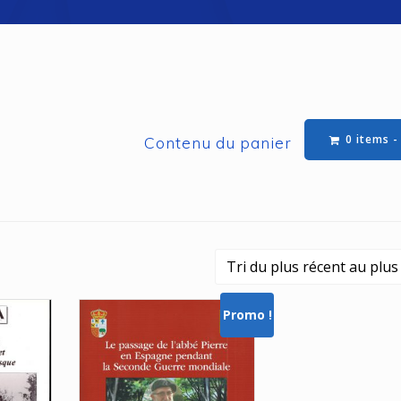
0 items 
Promo !