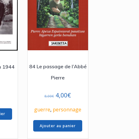
84 Le passage de l’Abbé
in 1944
Pierre
Le
Le
4,00
€
8,00
€
prix
prix
initial
actuel
guerre
,
personnage
ier
était :
est :
8,00€.
4,00€.
Ajouter au panier