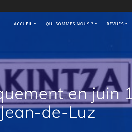
ACCUEIL
QUI SOMMES NOUS ?
REVUES
quement en juin 
-Jean-de-Luz