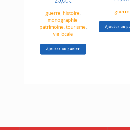
20,00
€
guerre
guerre
,
histoire
,
monographie
,
patrimoine
,
tourisme
,
Ajouter au p
vie locale
Ajouter au panier