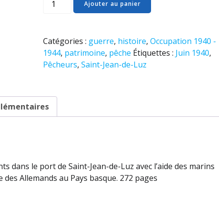
quantité
Ajouter au panier
de
HS
-
Catégories :
guerre
,
histoire
,
Occupation 1940 -
L'embarquement
1944
,
patrimoine
,
pêche
Étiquettes :
Juin 1940
,
en
Pêcheurs
,
Saint-Jean-de-Luz
juin
1940
dans
le
plémentaires
port
de
Saint-
Jean-
de-
 dans le port de Saint-Jean-de-Luz avec l’aide des marins
Luz
ivée des Allemands au Pays basque. 272 pages