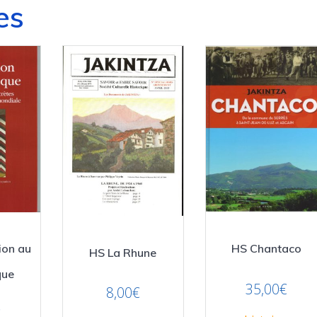
es
ion au
HS Chantaco
HS La Rhune
que
35,00
€
8,00
€
€