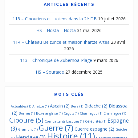
ARTICLES RÉCENTS
115 – Cibouriens et Luziens dans la 2è DB
19 juillet 2026
HS – Hosta – Hozta
31 mai 2026
114 – Château Belzunce et maison Ihartze Artea
23 avril
2026
113 – Chronique de Zubernoa-Plage
9 mars 2026
HS – Souraïde
27 décembre 2025
MOTS CLÉS
Ascain
(2)
Bidache
(2)
Bidassoa
Actualités
(1)
Ahetze
(1)
Bera
(1)
(2)
Bornes
(1)
Boxe anglaise
(1)
Cagots
(1)
Charnegou
(1)
Charnegue
(1)
Ciboure
(5)
Espagne
Combattants basques
(1)
Célébrités
(1)
Guerre
(7)
(3)
Guerre espagne
(2)
Gramont
(1)
Guiche
Histoire
(11)
Hendaye
(3)
(1)
Hôpitaux militaires