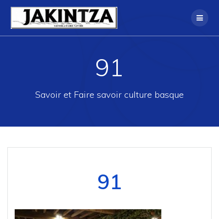
Skip
to
content
91
Savoir et Faire savoir culture basque
91