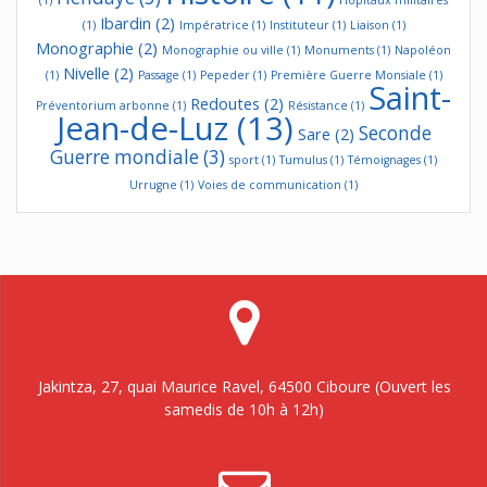
Ibardin
(2)
(1)
Impératrice
(1)
Instituteur
(1)
Liaison
(1)
Monographie
(2)
Monographie ou ville
(1)
Monuments
(1)
Napoléon
Nivelle
(2)
(1)
Passage
(1)
Pepeder
(1)
Première Guerre Monsiale
(1)
Saint-
Redoutes
(2)
Préventorium arbonne
(1)
Résistance
(1)
Jean-de-Luz
(13)
Seconde
Sare
(2)
Guerre mondiale
(3)
sport
(1)
Tumulus
(1)
Témoignages
(1)
Urrugne
(1)
Voies de communication
(1)
Jakintza, 27, quai Maurice Ravel, 64500 Ciboure (Ouvert les
samedis de 10h à 12h)