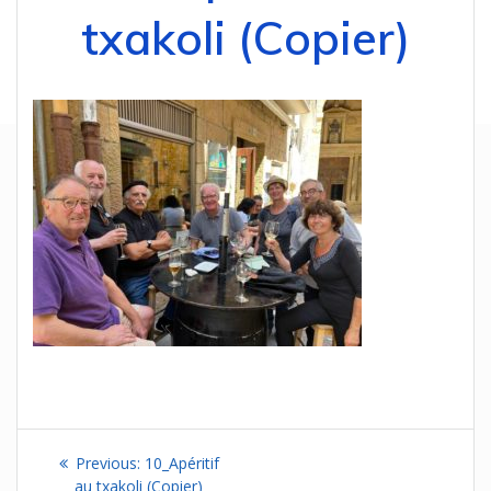
txakoli (Copier)
Navigation
Previous
Previous:
10_Apéritif
post:
au txakoli (Copier)