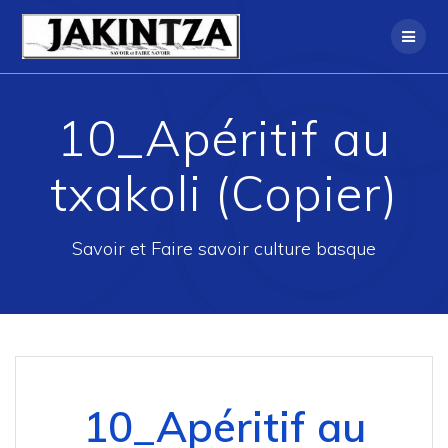
Skip
to
content
10_Apéritif au
txakoli (Copier)
Savoir et Faire savoir culture basque
10_Apéritif au