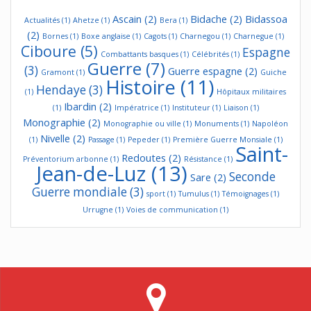
Ascain
(2)
Bidache
(2)
Bidassoa
Actualités
(1)
Ahetze
(1)
Bera
(1)
(2)
Bornes
(1)
Boxe anglaise
(1)
Cagots
(1)
Charnegou
(1)
Charnegue
(1)
Ciboure
(5)
Espagne
Combattants basques
(1)
Célébrités
(1)
Guerre
(7)
(3)
Guerre espagne
(2)
Gramont
(1)
Guiche
Histoire
(11)
Hendaye
(3)
(1)
Hôpitaux militaires
Ibardin
(2)
(1)
Impératrice
(1)
Instituteur
(1)
Liaison
(1)
Monographie
(2)
Monographie ou ville
(1)
Monuments
(1)
Napoléon
Nivelle
(2)
(1)
Passage
(1)
Pepeder
(1)
Première Guerre Monsiale
(1)
Saint-
Redoutes
(2)
Préventorium arbonne
(1)
Résistance
(1)
Jean-de-Luz
(13)
Seconde
Sare
(2)
Guerre mondiale
(3)
sport
(1)
Tumulus
(1)
Témoignages
(1)
Urrugne
(1)
Voies de communication
(1)