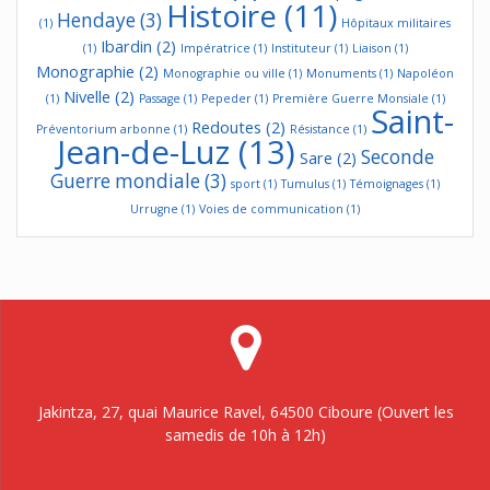
Histoire
(11)
Hendaye
(3)
(1)
Hôpitaux militaires
Ibardin
(2)
(1)
Impératrice
(1)
Instituteur
(1)
Liaison
(1)
Monographie
(2)
Monographie ou ville
(1)
Monuments
(1)
Napoléon
Nivelle
(2)
(1)
Passage
(1)
Pepeder
(1)
Première Guerre Monsiale
(1)
Saint-
Redoutes
(2)
Préventorium arbonne
(1)
Résistance
(1)
Jean-de-Luz
(13)
Seconde
Sare
(2)
Guerre mondiale
(3)
sport
(1)
Tumulus
(1)
Témoignages
(1)
Urrugne
(1)
Voies de communication
(1)
Jakintza, 27, quai Maurice Ravel, 64500 Ciboure (Ouvert les
samedis de 10h à 12h)