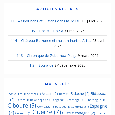
ARTICLES RÉCENTS
115 – Cibouriens et Luziens dans la 2è DB
19 juillet 2026
HS – Hosta – Hozta
31 mai 2026
114 – Château Belzunce et maison Ihartze Artea
23 avril
2026
113 – Chronique de Zubernoa-Plage
9 mars 2026
HS – Souraïde
27 décembre 2025
MOTS CLÉS
Ascain
(2)
Bidache
(2)
Bidassoa
Actualités
(1)
Ahetze
(1)
Bera
(1)
(2)
Bornes
(1)
Boxe anglaise
(1)
Cagots
(1)
Charnegou
(1)
Charnegue
(1)
Ciboure
(5)
Espagne
Combattants basques
(1)
Célébrités
(1)
Guerre
(7)
(3)
Guerre espagne
(2)
Gramont
(1)
Guiche