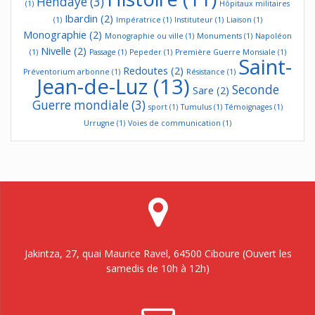
Hendaye
(3)
(1)
Hôpitaux militaires
Ibardin
(2)
(1)
Impératrice
(1)
Instituteur
(1)
Liaison
(1)
Monographie
(2)
Monographie ou ville
(1)
Monuments
(1)
Napoléon
Nivelle
(2)
(1)
Passage
(1)
Pepeder
(1)
Première Guerre Monsiale
(1)
Saint-
Redoutes
(2)
Préventorium arbonne
(1)
Résistance
(1)
Jean-de-Luz
(13)
Seconde
Sare
(2)
Guerre mondiale
(3)
sport
(1)
Tumulus
(1)
Témoignages
(1)
Urrugne
(1)
Voies de communication
(1)
Jakintza, 27, quai Maurice Ravel, 64500 Ciboure (Ouvert les
samedis de 10h à 12h)