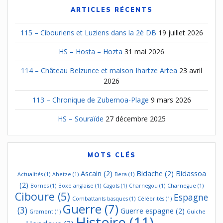
ARTICLES RÉCENTS
115 – Cibouriens et Luziens dans la 2è DB
19 juillet 2026
HS – Hosta – Hozta
31 mai 2026
114 – Château Belzunce et maison Ihartze Artea
23 avril
2026
113 – Chronique de Zubernoa-Plage
9 mars 2026
HS – Souraïde
27 décembre 2025
MOTS CLÉS
Ascain
(2)
Bidache
(2)
Bidassoa
Actualités
(1)
Ahetze
(1)
Bera
(1)
(2)
Bornes
(1)
Boxe anglaise
(1)
Cagots
(1)
Charnegou
(1)
Charnegue
(1)
Ciboure
(5)
Espagne
Combattants basques
(1)
Célébrités
(1)
Guerre
(7)
(3)
Guerre espagne
(2)
Gramont
(1)
Guiche
Histoire
(11)