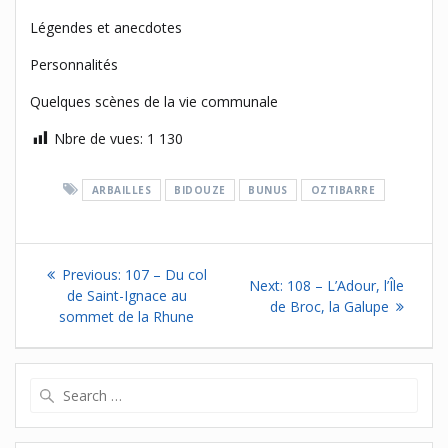
Légendes et anecdotes
Personnalités
Quelques scènes de la vie communale
Nbre de vues:
1 130
ARBAILLES
BIDOUZE
BUNUS
OZTIBARRE
Navigation
Previous
Previous:
107 – Du col
Next
Next:
108 – L’Adour, l’Île
de
post:
de Saint-Ignace au
post:
de Broc, la Galupe
sommet de la Rhune
l’article
Search
for: