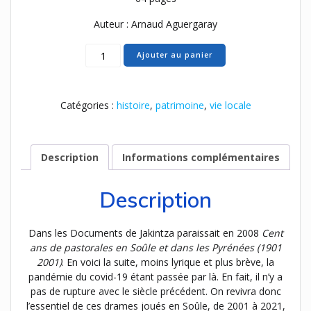
Auteur : Arnaud Aguergaray
quantité
Ajouter au panier
de
99
-
Catégories :
histoire
,
patrimoine
,
vie locale
Les
Pastorales
Souletines
(de
Description
Informations complémentaires
2001
à
Description
2021)
Dans les Documents de Jakintza paraissait en 2008
Cent
ans de pastorales en Soûle
et dans les Pyrénées (1901
2001)
. En voici la suite, moins lyrique et plus brève, la
pandémie du covid-19 étant passée par là. En fait, il n’y a
pas de rupture avec le siècle précédent. On revivra donc
l’essentiel de ces drames joués en Soûle, de 2001 à 2021,