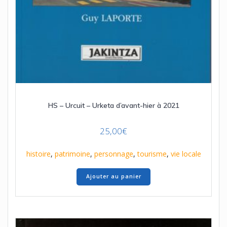
HS – Urcuit – Urketa d’avant-hier à 2021
25,00
€
histoire
,
patrimoine
,
personnage
,
tourisme
,
vie locale
Ajouter au panier