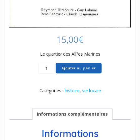
15,00
€
Le quartier des All?es Marines
quantité
Ajouter au panier
de
68
Les
Catégories :
histoire
,
vie locale
allées
Marines
à
Bayonne
Informations complémentaires
Informations