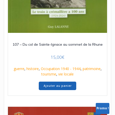
107 – Du col de Sainte-Ignace au sommet de la Rhune
15,00
€
guerre
,
histoire
,
Occupation 1940 - 1944
,
patrimoine
,
tourisme
,
vie locale
Ajouter au panier
Promo !