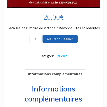
20,00
€
Batailles de l’Empire de Victoria ? Bayonne Sites et redoutes
quantité
Ajouter au panier
de
62
Batailles
Catégorie :
guerre
de
l'Empire
Informations complémentaires
Informations
complémentaires