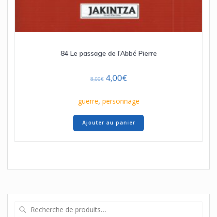
84 Le passage de l’Abbé Pierre
Le
Le
4,00
€
8,00
€
prix
prix
initial
actuel
guerre
,
personnage
était :
est :
8,00€.
4,00€.
Ajouter au panier
Recherche
pour :