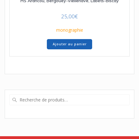
HS Arancou, Bergouey-Viellenave, Labets-Biscay
25,00
€
monographie
Ajouter au panier
Recherche
pour :