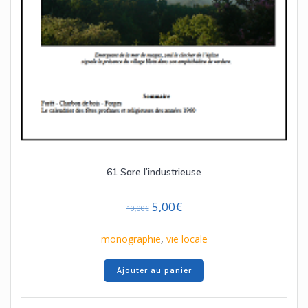
61 Sare l’industrieuse
Le
Le
5,00
€
10,00
€
prix
prix
initial
actuel
monographie
,
vie locale
était :
est :
10,00€.
5,00€.
Ajouter au panier