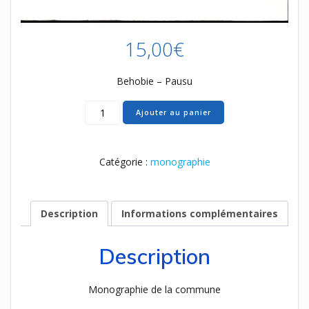
15,00
€
Behobie – Pausu
quantité
Ajouter au panier
de
38
Behobie
Catégorie :
monographie
Pausu
Description
Informations complémentaires
Description
Monographie de la commune