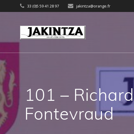
Skip
33 (0)5 59 41 28 97
jakintza@orange.fr
to
content
101 – Richard
Fontevraud