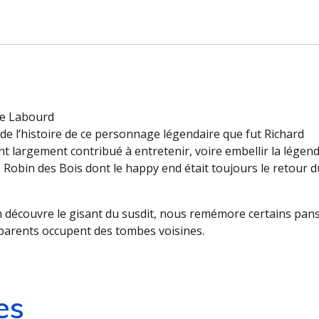
de
Lion
-
L'Abbaye
de
Fontevraud
le Labourd
de l’histoire de ce personnage légendaire que fut Richard
nt largement contribué à entretenir, voire embellir la légend
e Robin des Bois dont le happy end était toujours le retour d
on découvre le gisant du susdit, nous remémore certains pan
s parents occupent des tombes voisines.
es