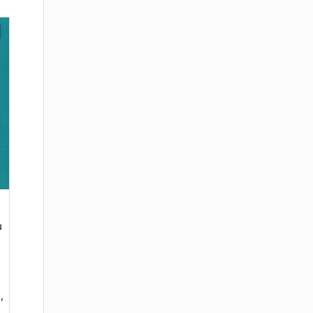
u
e
,