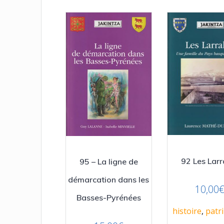
92 Les Larr
95 – La ligne de
démarcation dans les
10,00
Basses-Pyrénées
histoire
,
patr