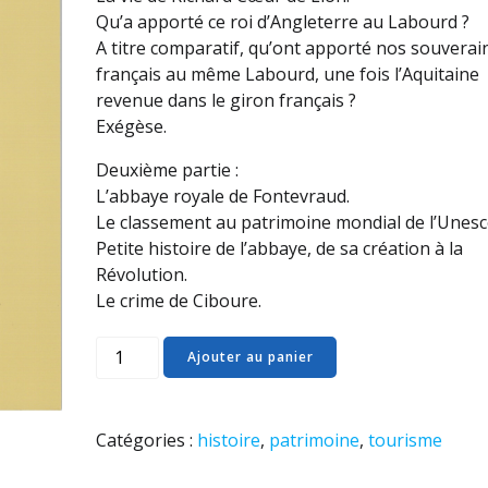
Qu’a apporté ce roi d’Angleterre au Labourd ?
A titre comparatif, qu’ont apporté nos souverai
français au même Labourd, une fois l’Aquitaine
revenue dans le giron français ?
Exégèse.
Deuxième partie :
L’abbaye royale de Fontevraud.
Le classement au patrimoine mondial de l’Unesc
Petite histoire de l’abbaye, de sa création à la
Révolution.
Le crime de Ciboure.
quantité
Ajouter au panier
de
101
-
Catégories :
histoire
,
patrimoine
,
tourisme
Richard
Cœur