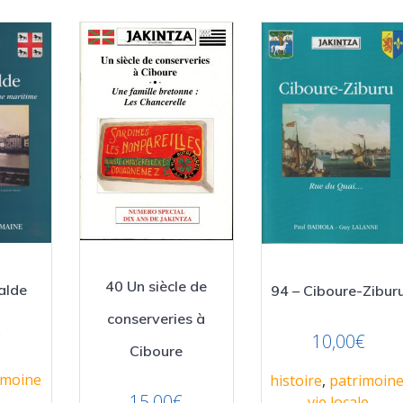
40 Un siècle de
alde
94 – Ciboure-Zibur
conserveries à
€
10,00
€
Ciboure
imoine
histoire
,
patrimoin
15,00
€
vie locale