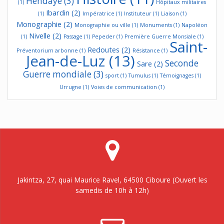
Hendaye
(3)
(1)
Hôpitaux militaires
Ibardin
(2)
(1)
Impératrice
(1)
Instituteur
(1)
Liaison
(1)
Monographie
(2)
Monographie ou ville
(1)
Monuments
(1)
Napoléon
Nivelle
(2)
(1)
Passage
(1)
Pepeder
(1)
Première Guerre Monsiale
(1)
Saint-
Redoutes
(2)
Préventorium arbonne
(1)
Résistance
(1)
Jean-de-Luz
(13)
Seconde
Sare
(2)
Guerre mondiale
(3)
sport
(1)
Tumulus
(1)
Témoignages
(1)
Urrugne
(1)
Voies de communication
(1)
Jakintza, 27, quai Maurice Ravel, 64500 Ciboure (Ouvert les
samedis de 10h à 12h)