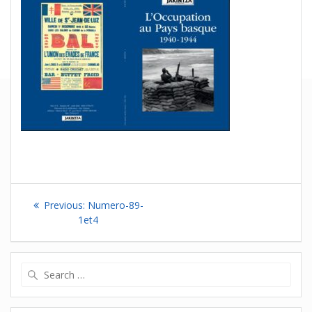
Navigation
Previous
Previous:
Numero-89-
de
post:
1et4
l’article
Search
for: