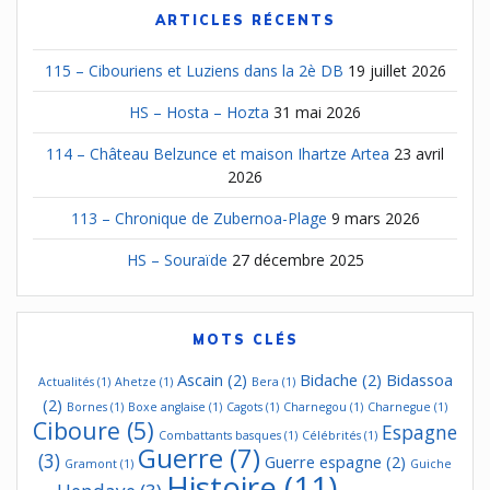
ARTICLES RÉCENTS
115 – Cibouriens et Luziens dans la 2è DB
19 juillet 2026
HS – Hosta – Hozta
31 mai 2026
114 – Château Belzunce et maison Ihartze Artea
23 avril
2026
113 – Chronique de Zubernoa-Plage
9 mars 2026
HS – Souraïde
27 décembre 2025
MOTS CLÉS
Ascain
(2)
Bidache
(2)
Bidassoa
Actualités
(1)
Ahetze
(1)
Bera
(1)
(2)
Bornes
(1)
Boxe anglaise
(1)
Cagots
(1)
Charnegou
(1)
Charnegue
(1)
Ciboure
(5)
Espagne
Combattants basques
(1)
Célébrités
(1)
Guerre
(7)
(3)
Guerre espagne
(2)
Gramont
(1)
Guiche
Histoire
(11)