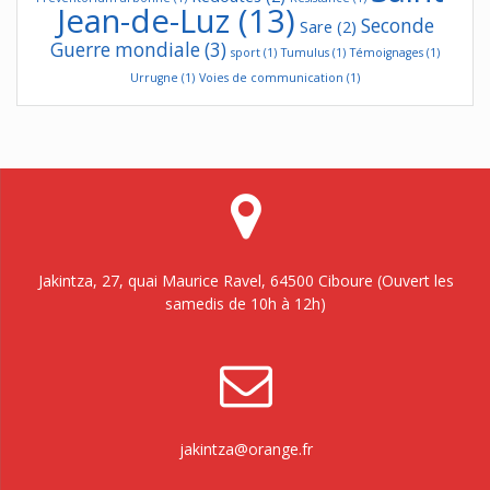
Jean-de-Luz
(13)
Seconde
Sare
(2)
Guerre mondiale
(3)
sport
(1)
Tumulus
(1)
Témoignages
(1)
Urrugne
(1)
Voies de communication
(1)
Jakintza, 27, quai Maurice Ravel, 64500 Ciboure (Ouvert les
samedis de 10h à 12h)
jakintza@orange.fr