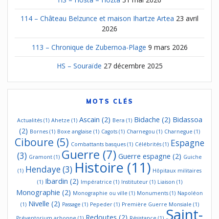
114 – Château Belzunce et maison Ihartze Artea
23 avril
2026
113 – Chronique de Zubernoa-Plage
9 mars 2026
HS – Souraïde
27 décembre 2025
MOTS CLÉS
Ascain
(2)
Bidache
(2)
Bidassoa
Actualités
(1)
Ahetze
(1)
Bera
(1)
(2)
Bornes
(1)
Boxe anglaise
(1)
Cagots
(1)
Charnegou
(1)
Charnegue
(1)
Ciboure
(5)
Espagne
Combattants basques
(1)
Célébrités
(1)
Guerre
(7)
(3)
Guerre espagne
(2)
Gramont
(1)
Guiche
Histoire
(11)
Hendaye
(3)
(1)
Hôpitaux militaires
Ibardin
(2)
(1)
Impératrice
(1)
Instituteur
(1)
Liaison
(1)
Monographie
(2)
Monographie ou ville
(1)
Monuments
(1)
Napoléon
Nivelle
(2)
(1)
Passage
(1)
Pepeder
(1)
Première Guerre Monsiale
(1)
Saint-
Redoutes
(2)
Préventorium arbonne
(1)
Résistance
(1)