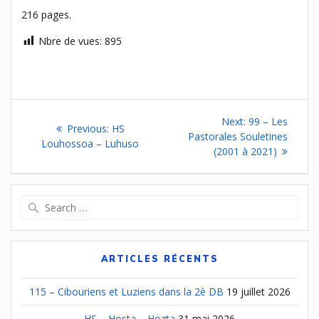
216 pages.
Nbre de vues:
895
Navigation
Next
Next:
99 – Les
Previous
Previous:
HS
de
post:
Pastorales Souletines
post:
Louhossoa – Luhuso
(2001 à 2021)
l’article
Search
for:
ARTICLES RÉCENTS
115 – Cibouriens et Luziens dans la 2è DB
19 juillet 2026
HS – Hosta – Hozta
31 mai 2026