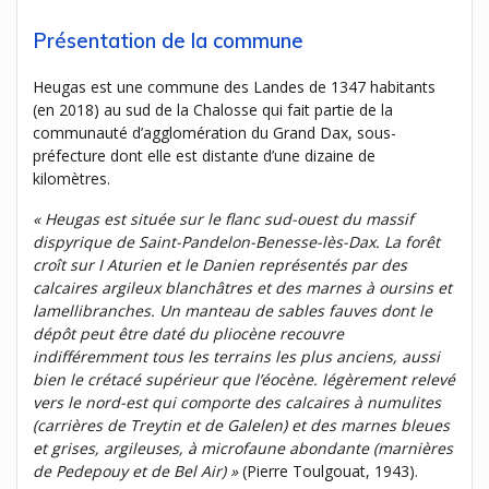
Présentation de la commune
Heugas est une commune des Landes de 1347 habitants
(en 2018) au sud de la Chalosse qui fait partie de la
communauté d’agglomération du Grand Dax, sous-
préfecture dont elle est distante d’une dizaine de
kilomètres.
« Heugas est située sur le flanc sud-ouest du massif
dispyrique de Saint-Pandelon-Benesse-lès-Dax. La forêt
croît sur I Aturien et le Danien représentés par des
calcaires argileux blanchâtres et des marnes à oursins et
lamellibranches. Un manteau de sables fauves dont le
dépôt peut être daté du pliocène recouvre
indifféremment tous les terrains les plus anciens, aussi
bien le crétacé supérieur que l’éocène. légèrement relevé
vers le nord-est qui comporte des calcaires à numulites
(carrières de Treytin et de Galelen) et des marnes bleues
et grises, argileuses, à microfaune abondante (marnières
de Pedepouy et de Bel Air) »
(Pierre Toulgouat, 1943).