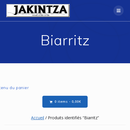
Skip
to
content
Biarritz
0 items -
0,00
€
Accueil
/ Produits identifiés “Biarritz”