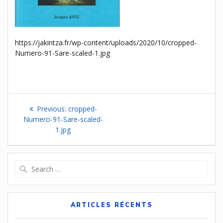
https://jakintza.fr/wp-content/uploads/2020/10/cropped-
Numero-91-Sare-scaled-1.jpg
Navigation
Previous
Previous:
cropped-
de
post:
Numero-91-Sare-scaled-
1.jpg
l’article
Search
for:
ARTICLES RÉCENTS