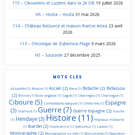
115 – Cibouriens et Luziens dans la 2è DB
19 juillet 2026
HS – Hosta – Hozta
31 mai 2026
114 – Château Belzunce et maison Ihartze Artea
23 avril
2026
113 – Chronique de Zubernoa-Plage
9 mars 2026
HS – Souraïde
27 décembre 2025
MOTS CLÉS
Ascain
(2)
Bidache
(2)
Bidassoa
Actualités
(1)
Ahetze
(1)
Bera
(1)
(2)
Bornes
(1)
Boxe anglaise
(1)
Cagots
(1)
Charnegou
(1)
Charnegue
(1)
Ciboure
(5)
Espagne
Combattants basques
(1)
Célébrités
(1)
Guerre
(7)
(3)
Guerre espagne
(2)
Gramont
(1)
Guiche
Histoire
(11)
Hendaye
(3)
(1)
Hôpitaux militaires
Ibardin
(2)
(1)
Impératrice
(1)
Instituteur
(1)
Liaison
(1)
Monographie
(2)
Monographie ou ville
(1)
Monuments
(1)
Napoléon