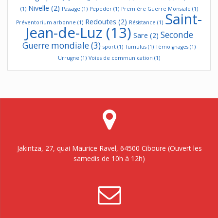
Nivelle
(2)
(1)
Passage
(1)
Pepeder
(1)
Première Guerre Monsiale
(1)
Saint-
Redoutes
(2)
Préventorium arbonne
(1)
Résistance
(1)
Jean-de-Luz
(13)
Seconde
Sare
(2)
Guerre mondiale
(3)
sport
(1)
Tumulus
(1)
Témoignages
(1)
Urrugne
(1)
Voies de communication
(1)
Jakintza, 27, quai Maurice Ravel, 64500 Ciboure (Ouvert les
samedis de 10h à 12h)