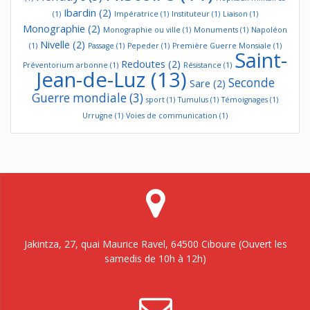
Ibardin
(2)
(1)
Impératrice
(1)
Instituteur
(1)
Liaison
(1)
Monographie
(2)
Monographie ou ville
(1)
Monuments
(1)
Napoléon
Nivelle
(2)
(1)
Passage
(1)
Pepeder
(1)
Première Guerre Monsiale
(1)
Saint-
Redoutes
(2)
Préventorium arbonne
(1)
Résistance
(1)
Jean-de-Luz
(13)
Seconde
Sare
(2)
Guerre mondiale
(3)
sport
(1)
Tumulus
(1)
Témoignages
(1)
Urrugne
(1)
Voies de communication
(1)
Jakintza, 27, quai Maurice Ravel, 64500 Ciboure (Ouvert les
samedis de 10h à 12h)