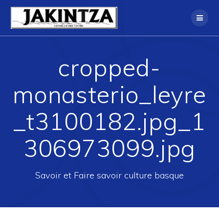
Skip
to
content
cropped-
monasterio_leyre
_t3100182.jpg_1
306973099.jpg
Savoir et Faire savoir culture basque