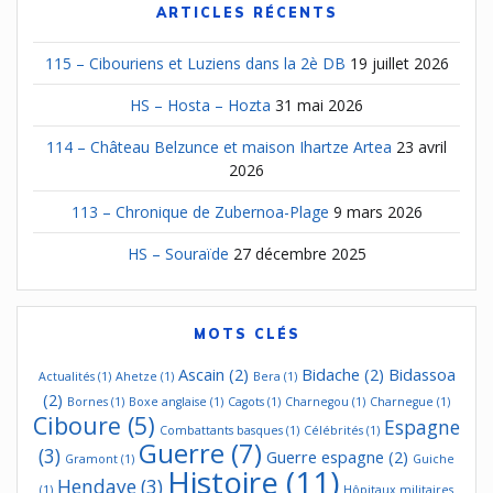
ARTICLES RÉCENTS
115 – Cibouriens et Luziens dans la 2è DB
19 juillet 2026
HS – Hosta – Hozta
31 mai 2026
114 – Château Belzunce et maison Ihartze Artea
23 avril
2026
113 – Chronique de Zubernoa-Plage
9 mars 2026
HS – Souraïde
27 décembre 2025
MOTS CLÉS
Ascain
(2)
Bidache
(2)
Bidassoa
Actualités
(1)
Ahetze
(1)
Bera
(1)
(2)
Bornes
(1)
Boxe anglaise
(1)
Cagots
(1)
Charnegou
(1)
Charnegue
(1)
Ciboure
(5)
Espagne
Combattants basques
(1)
Célébrités
(1)
Guerre
(7)
(3)
Guerre espagne
(2)
Gramont
(1)
Guiche
Histoire
(11)
Hendaye
(3)
(1)
Hôpitaux militaires