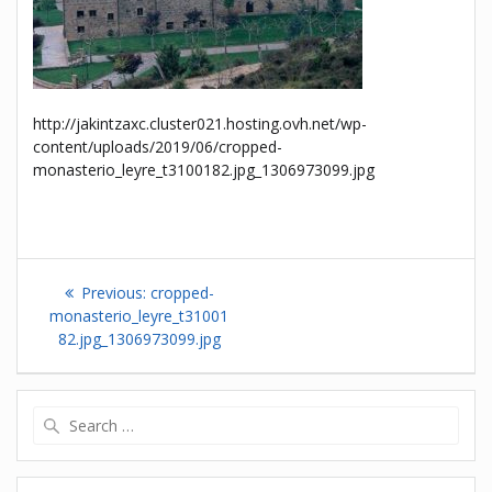
http://jakintzaxc.cluster021.hosting.ovh.net/wp-
content/uploads/2019/06/cropped-
monasterio_leyre_t3100182.jpg_1306973099.jpg
Navigation
Previous
Previous:
cropped-
de
post:
monasterio_leyre_t31001
82.jpg_1306973099.jpg
l’article
Search
for: